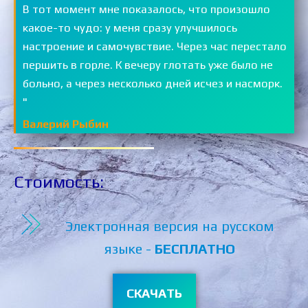
В тот момент мне показалось, что произошло
какое-то чудо: у меня сразу улучшилось
настроение и самочувствие. Через час перестало
першить в горле. К вечеру глотать уже было не
больно, а через несколько дней исчез и насморк.
"
Валерий Рыбин
Стоимость:
Электронная версия на русском
языке -
БЕСПЛАТНО
СКАЧАТЬ