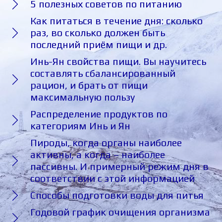
5 полезных советов по питанию
Как питаться в течение дня: сколько
раз, во сколько должен быть
последний приём пищи и др.
Инь-Ян свойства пищи. Вы научитесь
составлять сбалансированный
рацион, и брать от пищи
максимальную пользу
Распределение продуктов по
категориям Инь и Ян
Пироды, когда органы наиболее
активны, а когда – наиболее
пассивны. И примерный режим дня в
соответствии с этой информацией
Способы подготовки воды для питья
Годовой график очищения организма