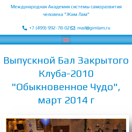
Перейти
Международная Академия системы саморазвития
к
человека "Жим Лам"
содержимому
+7 (499) 992-78-02
mail@gimlam.ru
Menu
Выпускной Бал Закрытого
Клуба-2010
"Обыкновенное Чудо",
март 2014 г