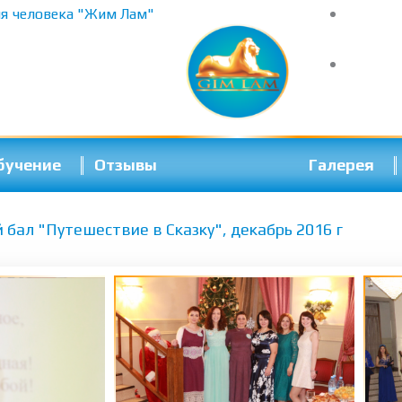
я человека "Жим Лам"
бучение
Отзывы
Галерея
бал "Путешествие в Сказку", декабрь 2016 г