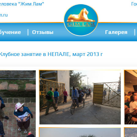
еловека "Жим Лам"
Го
m.ru
бучение
Отзывы
Галерея
Клубное занятие в НЕПАЛЕ, март 2013 г