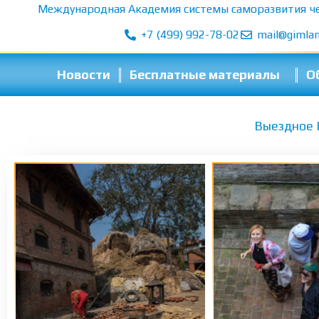
Перейти
Международная Академия системы саморазвития ч
к
+7 (499) 992-78-02
mail@gimla
содержимому
Новости
Бесплатные материалы
О
Выездное 